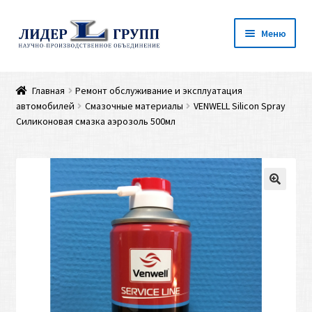
Перейти
Перейти
Меню
к
к
навигации
содержимому
Главная
Главная
Ремонт обслуживание и эксплуатация
автомобилей
Смазочные материалы
VENWELL Silicon Spray
Каталог
Силиконовая смазка аэрозоль 500мл
Оплата и доставка
Наши контакты
Личный кабинет
Запросить прайс