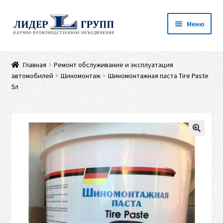
Перейти
Перейти
Меню
к
к
навигации
содержимому
Главная
Главная
Ремонт обслуживание и эксплуатация
автомобилей
Шиномонтаж
Шиномонтажная паста Tire Paste
Каталог
5л
Оплата и доставка
Наши контакты
Личный кабинет
Запросить прайс